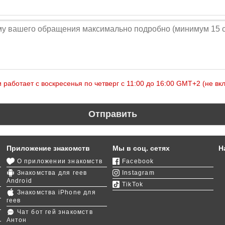
 работает с воскресенья по четверг c 11:00 до 16:00 GMT+2 (не вк
Отправить
Приложение знакомств
Мы в соц. сетях
Н
О приложении знакомств
Facebook
Знакомства для геев
Instagram
Android
TikTok
Знакомства iPhone для
геев
Чат бот гей знакомств
Антон