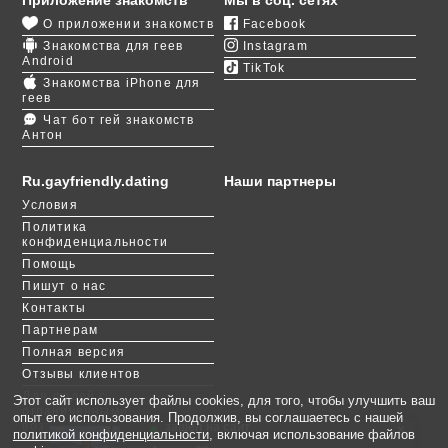
обычных заведениях парни не подвергаются
О приложении знакомств
Facebook
дискриминации и не ощущают негативного
Знакомства для геев
Instagram
отношения к себе.
Android
TikTok
Знакомства iPhone для
Отличный способ найти русскоязычного партнера
геев
в Чикаго –
пройти регистрацию
на портале
Чат бот гей знакомств
Антон
GayFriendly. В обычной жизни это может занять
много времени, тогда как на сайте легко найти
анкеты русскоязычных мужчин, проживающих в
Ru.gayfriendly.dating
Наши партнеры
этом городе. Проще всего искать с помощью гео-
Условия
локации. Можно использовать для выбора
Политика
подходящих кандидатов расширенный поиск, в
конфиденциальности
котором настроить важные критерии. Активным
Помощь
участникам портала всегда улыбается удача.
Пишут о нас
Контакты
Партнерам
Полная версия
Отзывы клиентов
Для людей с
Этот сайт использует файлы cookies, для того, чтобы улучшить ваш
ограниченными
опыт его использования. Продолжив, вы соглашаетесь с нашей
возможностями
зашёл на сайт
×
политикой конфиденциальности
, включая использование файлов