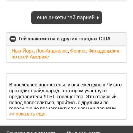
еще анкеты гей парней
Гей знакомства в других городах США
click
to
collapse
Нью-Йорк
,
Лос-Анджелес
,
Феникс
,
Филадельфия
,
contents
по всей Америке
В последнее воскресенье июня ежегодно в Чикаго
проходит прайд-парад, в котором участвуют
представители ЛГБТ-сообщества. Это отличный
повод повеселиться, пройтись с друзьями по
городу, а еще познакомиться с новыми парнями.
>> показать еще
Ради отдыха, развлечений и новых знакомств геи
Чикаго посещают тематические клубы и бары,
которых в городе достаточно много. Впрочем, и в
Приложение знакомств
Мы в соц. сетях