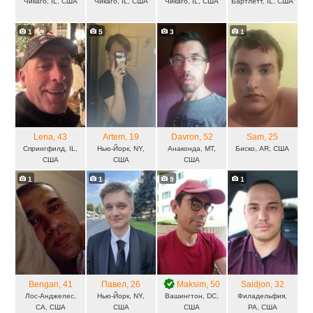
Чикаго, IL, США
Чикаго, IL, США
Чикаго, IL, США
Бартлетт, IL, США
1
5
3
1
Lena
, 43
Artem
, 19
Davron
, 52
Sam
, 25
Спрингфилд, IL,
Нью-Йорк, NY,
Анаконда, MT,
Биско, AR, США
США
США
США
1
1
9
1
Bengan
, 41
Павел
, 26
Maksim
, 50
Saidjon
, 32
Лос-Анджелес,
Нью-Йорк, NY,
Вашингтон, DC,
Филадельфия,
CA, США
США
США
PA, США