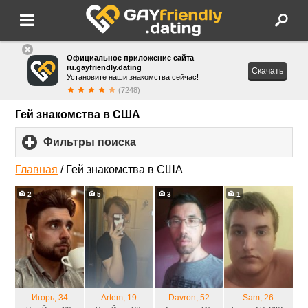
Официальное приложение сайта
ru.gayfriendly.dating
Скачать
Установите наши знакомства сейчас!
(7248)
Гей знакомства в США
Фильтры поиска
click
to
expand
Главная
/
Гей знакомства в США
contents
2
5
3
1
Игорь
, 34
Artem
, 19
Davron
, 52
Sam
, 26