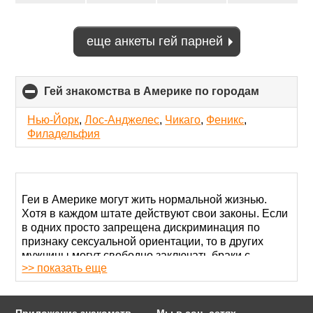
еще анкеты гей парней
Гей знакомства в Америке по городам
click
to
collapse
Нью-Йорк
,
Лос-Анджелес
,
Чикаго
,
Феникс
,
contents
Филадельфия
Геи в Америке могут жить нормальной жизнью.
Хотя в каждом штате действуют свои законы. Если
в одних просто запрещена дискриминация по
признаку сексуальной ориентации, то в других
мужчины могут свободно заключать браки с
>> показать еще
мужчинами и усыновлять детей.
Гей-парни в США стараются переезжать в
большие города: Нью-Йорк, Лос-Анджелес, Чикаго
Приложение знакомств
Мы в соц. сетях