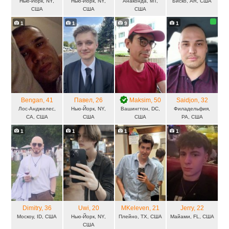
Нью-Йорк, NY,
Нью-Йорк, NY,
Анаконда, MT,
Биско, AR, США
США
США
США
1
1
9
1
Bengan
, 41
Павел
, 26
Maksim
, 50
Saidjon
, 32
Лос-Анджелес,
Нью-Йорк, NY,
Вашингтон, DC,
Филадельфия,
CA, США
США
США
PA, США
1
1
1
1
Dimitry
, 36
Uwi
, 20
MKeleven
, 21
Jerry
, 22
Москоу, ID, США
Нью-Йорк, NY,
Плейно, TX, США
Майами, FL, США
США