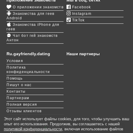
и др. Жизнь в маленьких провинциальных городках
О приложении знакомств
Facebook
тоже безопасная, но шансы найти пару ниже, чем в
Знакомства для геев
Instagram
мегаполисе. К тому же развлекательных заведений
Android
TikTok
в крупных городах значительно больше и на любой
Знакомства iPhone для
вкус.
геев
Чат бот гей знакомств
Антон
Русскоязычные гей-знакомства в Америке проще
всего заводить через наш портал. На сайте
большое количество русскоязычных американцев,
Ru.gayfriendly.dating
Наши партнеры
приехавших из стран СНГ и не только. Если вы
Условия
заняты на работе, живете в небольшом городке
Политика
или у вас нет доступа к гей-клубам и барам, здесь
конфиденциальности
вы быстро и легко найдете себе партнера, друга,
Помощь
спутника жизни.
Пишут о нас
Контакты
Партнерам
Полная версия
Отзывы клиентов
Для людей с
Этот сайт использует файлы cookies, для того, чтобы улучшить ваш
ограниченными
опыт его использования. Продолжив, вы соглашаетесь с нашей
возможностями
зашёл на сайт
×
политикой конфиденциальности
, включая использование файлов