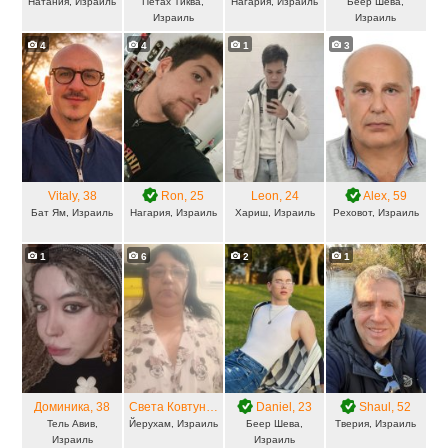
Натания, Израиль
Петах Тиква,
Нагария, Израиль
Беер Шева,
Израиль
Израиль
4
4
1
3
Vitaly
, 38
Ron
, 25
Leon
, 24
Alex
, 59
Бат Ям, Израиль
Нагария, Израиль
Хариш, Израиль
Реховот, Израиль
1
6
2
1
Доминика
, 38
Света Ковтун
, 54
Daniel
, 23
Shaul
, 52
Тель Авив,
Йерухам, Израиль
Беер Шева,
Тверия, Израиль
Израиль
Израиль