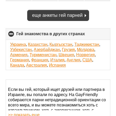
еще анкеты гей парней
Гей знакомства в других странах
click
to
collapse
Украина
,
Казахстан
,
Кыргызстан
,
Таджикистан
,
contents
Узбекистан
,
Азербайджан
,
Грузия
,
Молдова
,
Армения
,
Туркменистан
,
Швеция
,
Норвегия
,
Германия
,
Франция
,
Италия
,
Англия
,
США
,
Канада
,
Австралия
,
Испания
Если вы гей, который ищет друзей или партнера в
Израиле, вы попали по адресу. На GayFriendly
собираются парни нетрадиционной ориентации со
всего мира, и вы можете познакомиться хоть с
израильтянином, хоть с американцем, хоть с
>> показать еще
австралийцем.