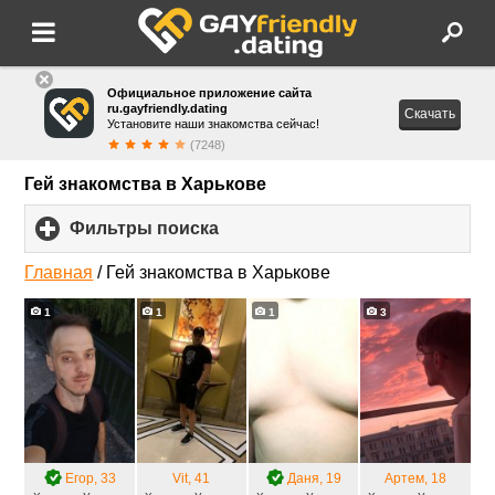
Официальное приложение сайта
ru.gayfriendly.dating
Скачать
Установите наши знакомства сейчас!
(7248)
Гей знакомства в Харькове
Фильтры поиска
click
to
expand
Главная
/
Гей знакомства в Харькове
contents
1
1
1
3
Егор
, 33
Vit
, 41
Даня
, 19
Артем
, 18