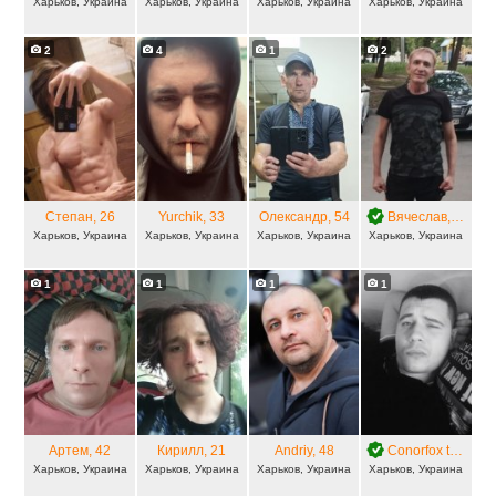
Харьков, Украина
Харьков, Украина
Харьков, Украина
Харьков, Украина
2
4
1
2
Степан
, 26
Yurchik
, 33
Олександр
, 54
Вячеслав
, 49
Харьков, Украина
Харьков, Украина
Харьков, Украина
Харьков, Украина
1
1
1
1
Артем
, 42
Кирилл
, 21
Andriy
, 48
Conorfox tg
, 34
Харьков, Украина
Харьков, Украина
Харьков, Украина
Харьков, Украина