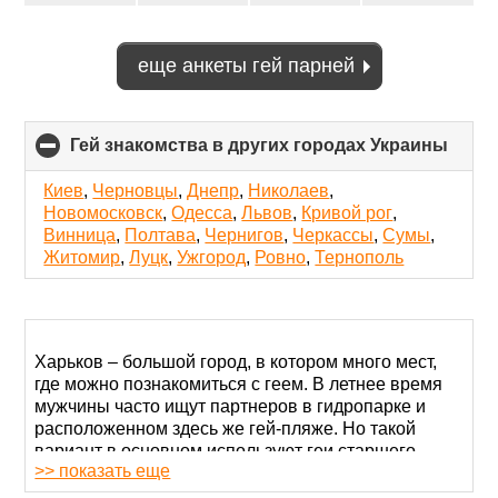
еще анкеты гей парней
Гей знакомства в других городах Украины
click
to
colla
Киев
,
Черновцы
,
Днепр
,
Николаев
,
conte
Новомосковск
,
Одесса
,
Львов
,
Кривой рог
,
Винница
,
Полтава
,
Чернигов
,
Черкассы
,
Сумы
,
Житомир
,
Луцк
,
Ужгород
,
Ровно
,
Тернополь
Харьков – большой город, в котором много мест,
где можно познакомиться с геем. В летнее время
мужчины часто ищут партнеров в гидропарке и
расположенном здесь же гей-пляже. Но такой
вариант в основном используют геи старшего
>> показать еще
возраста. Молодежь можно увидеть на площади
Свободы: здесь больше ищут общения, чем