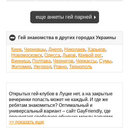
еще анкеты гей парней
Гей знакомства в других городах Украины
click
to
colla
Киев
,
Черновцы
,
Днепр
,
Николаев
,
Харьков
,
conte
Новомосковск
,
Одесса
,
Львов
,
Кривой рог
,
Винница
,
Полтава
,
Чернигов
,
Черкассы
,
Сумы
,
Житомир
,
Ужгород
,
Ровно
,
Тернополь
Открытых гей-клубов в Луцке нет, а на закрытые
вечеринки попасть может не каждый. И где же
ребятам знакомиться? Оптимальный и
универсальный вариант – сайт GayFriendly, где
процветает свободное общение между парнями
>> показать еще
всего мира. Регистрируйтесь и проводите время
приятно полезно.