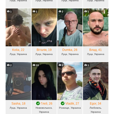
Луцк, Украина
Луцк, Украина
Луцк, Украина
Луцк, Украина
1
1
2
1
Kolia
, 22
Віталік
, 19
Dumka
, 28
Влад
, 41
Луцк, Украина
Луцк, Украина
Луцк, Украина
Луцк, Украина
2
10
2
1
Sasha
, 18
Глєб
, 26
Vladik
, 27
Egor
, 34
Луцк, Украина
Нововолынск,
Рожище, Украина
Любомль,
Украина
Украина