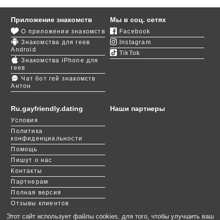
Для гей знакомства в Ровно вам даже не нужно
Приложение знакомств
Мы в соц. сетях
ничего вводить. Мы уже отобрали для вас
О приложении знакомств
Facebook
симпатичных ребят, открытых для общения. После
Знакомства для геев
Instagram
регистрации вы сможете написать кому-нибудь,
Android
TikTok
наставить лайков понравившимся пользователям,
Знакомства iPhone для
поиграть в «
Симпатии
».
геев
Чат бот гей знакомств
Антон
Мы надеемся, что вы будете не только
переписываться, но и вскоре решите встретиться с
понравившимся мужчиной вживую. Подскажем
Ru.gayfriendly.dating
Наши партнеры
вам идеальное место для реального
Условия
романтического свидания: уникальный памятник
Политика
природы «Тоннель любви» в Ровенском районе.
конфиденциальности
Вы точно покорите сердце своего нового
Помощь
знакомого.
Пишут о нас
Контакты
Партнерам
Полная версия
Отзывы клиентов
Для людей с
Этот сайт использует файлы cookies, для того, чтобы улучшить ваш