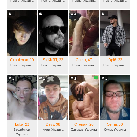
Ровно, Украина
Ровно, Украина
Ровно, Украина
Ровно, Украина
1
1
4
1
Станіслав
, 19
SKKKRT
, 33
Євген
, 47
Юрій
, 33
Ровно, Украина
Ровно, Украина
Ровно, Украина
Ровно, Украина
1
1
2
1
Luka
, 22
Deyv
, 38
Степан
, 26
Serhii
, 50
Здолбунов,
Киев, Украина
Харьков, Украина
Сумы, Украина
Украина