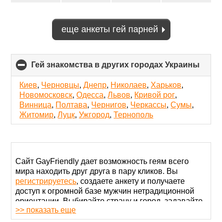
еще анкеты гей парней
Гей знакомства в других городах Украины
click
to
colla
Киев
,
Черновцы
,
Днепр
,
Николаев
,
Харьков
,
conte
Новомосковск
,
Одесса
,
Львов
,
Кривой рог
,
Винница
,
Полтава
,
Чернигов
,
Черкассы
,
Сумы
,
Житомир
,
Луцк
,
Ужгород
,
Тернополь
Сайт GayFriendly дает возможность геям всего
мира находить друг друга в пару кликов. Вы
регистрируетесь
, создаете анкету и получаете
доступ к огромной базе мужчин нетрадиционной
ориентации. Выбирайте страну и город, задавайте
>> показать еще
другие параметры и общайтесь со своими
идеальными партнерами.