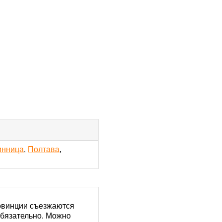
инница
,
Полтава
,
ровинции съезжаются
обязательно. Можно