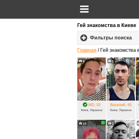
Гей знакомства в Киеве
Фильтры поиска
cli
to
ex
Главная
/
Гей знакомства 
co
6
1
MD
, 30
Василий
, 46
Киев, Украина
Киев, Украина
10
2