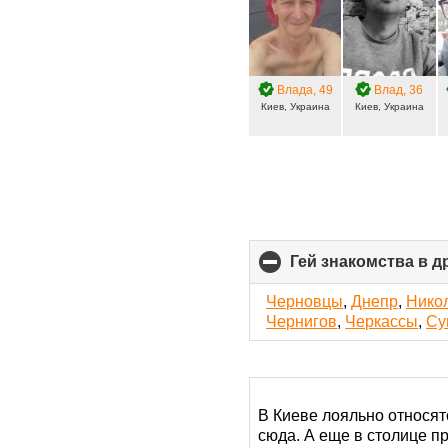
Влада
, 49
Влад
, 36
Киев, Украина
Киев, Украина
Гей знакомства в д
Черновцы
,
Днепр
,
Нико
Чернигов
,
Черкассы
,
Су
В Киеве лояльно относят
сюда. А еще в столице п