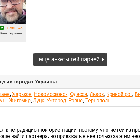
Роман
, 45
Киев, Украина
еще анкеты гей парней
ругих городах Украины
click
to
collapse
лаев
,
Харьков
,
Новомосковск
,
Одесса
,
Львов
,
Кривой рог
,
В
contents
мы
,
Житомир
,
Луцк
,
Ужгород
,
Ровно
,
Тернополь
ся к нетрадиционной ориентации, поэтому многие геи из п
роще найти партнера, но приезжать в нее только за этим не