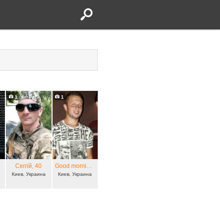
1
1
Сеггій
, 40
Good morning
, 28
Киев, Украина
Киев, Украина