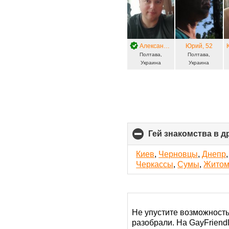
Александр
, 39
Юрий
, 52
Полтава,
Полтава,
Украина
Украина
Гей знакомства в д
Киев
,
Черновцы
,
Днепр
Черкассы
,
Сумы
,
Житом
Не упустите возможность
разобрали. На GayFriend