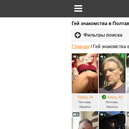
Гей знакомства в Полта
Фильтры поиска
cli
to
ex
Главная
/
Гей знакомства 
co
1
4
Timmy
, 24
Алесь
, 62
Полтава,
Полтава,
Украина
Украина
1
1