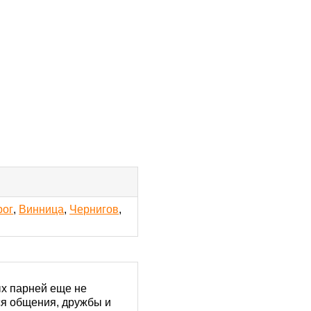
рог
,
Винница
,
Чернигов
,
ых парней еще не
ся общения, дружбы и