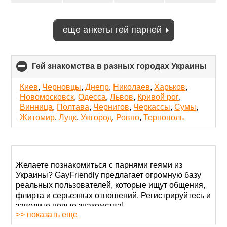
еще анкеты гей парней
Гей знакомства в разных городах Украины
click
to
coll
Киев
,
Черновцы
,
Днепр
,
Николаев
,
Харьков
,
cont
Новомосковск
,
Одесса
,
Львов
,
Кривой рог
,
Винница
,
Полтава
,
Чернигов
,
Черкассы
,
Сумы
,
Житомир
,
Луцк
,
Ужгород
,
Ровно
,
Тернополь
Желаете познакомиться с парнями геями из
Украины? GayFriendly предлагает огромную базу
реальных пользователей, которые ищут общения,
флирта и серьезных отношений. Регистрируйтесь и
заводите новые знакомства!
>> показать еще
Для создания анкеты вам понадобится несколько