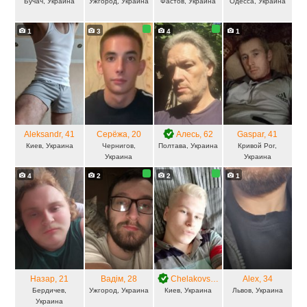
Бучач, Украина
Ужгород, Украина
Фастов, Украина
Одесса, Украина
1
3
4
1
Aleksandr
, 41
Серёжа
, 20
Алесь
, 62
Gaspar
, 41
Киев, Украина
Чернигов,
Полтава, Украина
Кривой Рог,
Украина
Украина
4
2
2
1
Назар
, 21
Вадім
, 28
Chelakovskyi
, 26
Alex
, 34
Бердичев,
Ужгород, Украина
Киев, Украина
Львов, Украина
Украина